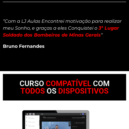
“Com a LJ Aulas Encontrei motivação para realizar
meu Sonho, e graças a eles Conquistei o
3ª Lugar
Soldado dos Bombeiros de Minas Gerais
“
Bruno Fernandes
CURSO
COMPATÍVEL
COM
TODOS
OS
DISPOSITIVOS