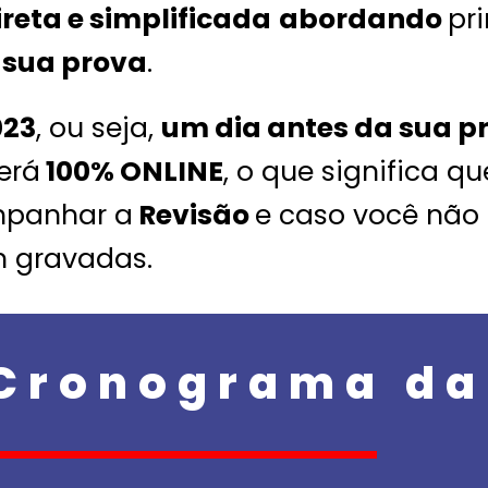
ireta e simplificada
abordando
pr
a sua prova
.
023
, ou seja,
um dia antes da sua p
erá
100% ONLINE
, o que significa 
mpanhar a
Revisão
e caso você não
m gravadas.
 Cronograma d