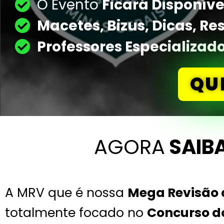
O Evento
Ficará Disponíve
Macetes, Bizus, Dicas, R
Professores Especializad
QU
AGORA
SAIB
A MRV que é nossa
Mega Revisão 
totalmente focado no
Concurso d