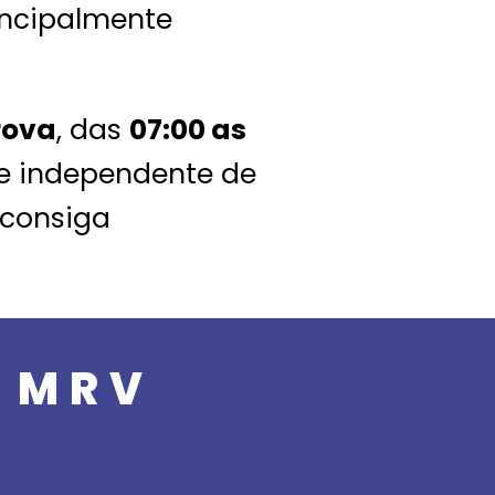
incipalmente
rova
, das
07:00 as
que independente de
 consiga
a MRV