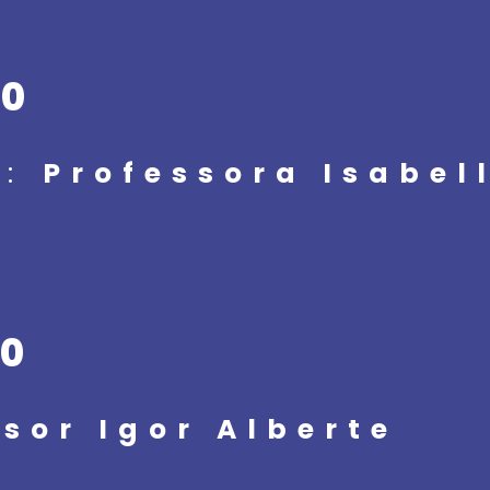
00
l:
Professora Isabel
30
sor Igor Alberte