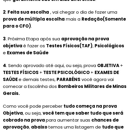
2
.
Feita sua escolha
, vai chegar o dia de fazer uma
prova de múltipla escolha
mais a
Redação(Somente
para o CFO)
.
3
. Próxima Etapa após sua
aprovação na prova
objetiva
é fazer os
Testes Físicos(TAF)
,
Psicológicos
e
Exames de Saúde
4
. Sendo aprovado até aqui, ou seja, prova
OBJETIVA
+
TESTES FÍSICOS
+
TESTE PSICOLÓGICO
+
EXAMES DE
SAÚDE
e demais testes,
PARABÉNS
você agora vai
comecar a Escolinha dos
Bombeiros Militares de Minas
Gerais.
Como você pode perceber
tudo começa na prova
Objetiva
, ou seja,
você tem que saber tudo que será
cobrado na prova
para aumentar suas
chances de
aprovação
,
abaixo
temos uma listagem de
tudo que