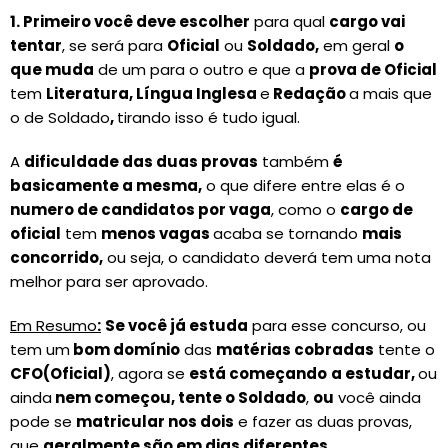
1.
Primeiro você deve escolher
para qual
cargo vai
tentar
, se será para
Oficial
ou
Soldado,
em geral
o
que muda
de um para o outro e que a
prova de Oficial
tem
Literatura, Língua Inglesa
e
Redação
a mais que
o de Soldado
,
tirando isso é tudo igual.
A
dificuldade das duas provas
também
é
basicamente a mesma,
o que difere entre elas é o
numero de candidatos por vaga
, como o
cargo de
oficial
tem
menos vagas
acaba se tornando
mais
concorrido,
ou seja, o candidato deverá tem uma nota
melhor para ser aprovado.
Em Resumo
:
Se você já estuda
para esse concurso, ou
tem um
bom domínio
das
matérias cobradas
tente o
CFO(Oficial)
, agora se
está começando
a estudar,
ou
ainda
nem começou, tente o Soldado
,
ou
você ainda
pode se
matricular nos dois
e fazer as duas provas,
que
geralmente são em dias diferentes
.