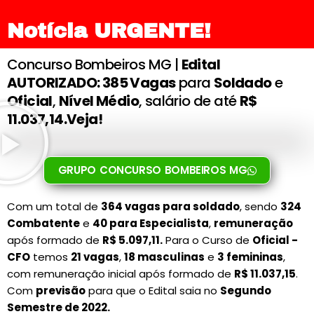
Notícia URGENTE!
Concurso Bombeiros MG |
Edital
AUTORIZADO: 385 Vagas
para
Soldado
e
Oficial
,
Nível Médio
, salário de até
R$
11.037,14.Veja!
GRUPO CONCURSO BOMBEIROS MG
Com um total de
364 vagas para soldado
, sendo
324
Combatente
e
40 para Especialista
,
remuneração
após formado de
R$ 5.097,11.
Para o Curso de
Oficial -
CFO
temos
21 vagas
,
18 masculinas
e
3 femininas
,
com remuneração inicial após formado de
R$ 11.037,15
.
Com
previsão
para que o Edital saia no
Segundo
Semestre de 2022.