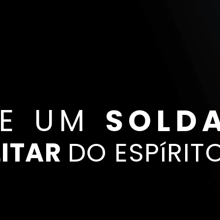
SE UM
SOLD
LITAR
DO ESPíRIT