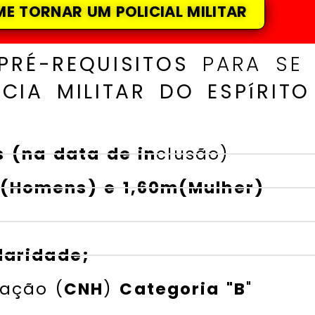
E TORNAR UM POLICIAL MILITAR
PRÉ-REQUISITOS
PARA SE 
CIA MILITAR DO ESPíRIT
s
(na data de in
clusão)
m(Homens) e 1,60m(Mulher)
laridade;
tação (
CNH
)
Categoria "B
"