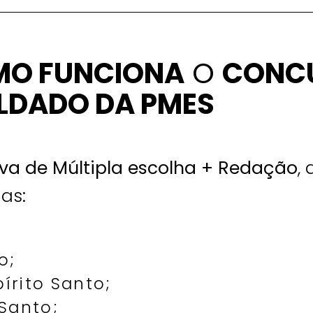
O FUNCIONA
O
CONC
LDADO DA PMES
va de Múltipla escolha + Redação
,
as:
o;
pírito Santo;
 Santo;