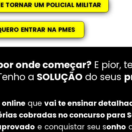
E TORNAR UM POLICIAL MILITAR
QUERO ENTRAR NA PMES
 por onde começar?
E pior, 
Tenho a
SOLUÇÃO
do seus
p
 online
que
vai te ensinar detalh
érias cobradas no concurso para 
 aprovado
e conquistar seu s
onho
a