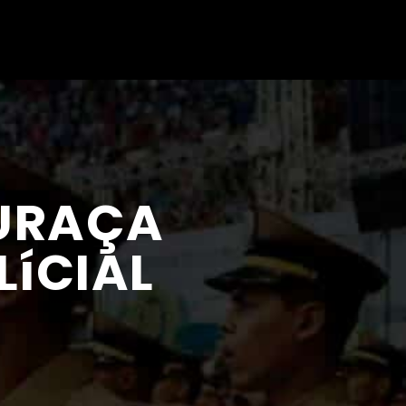
GURAÇA
íCIAL