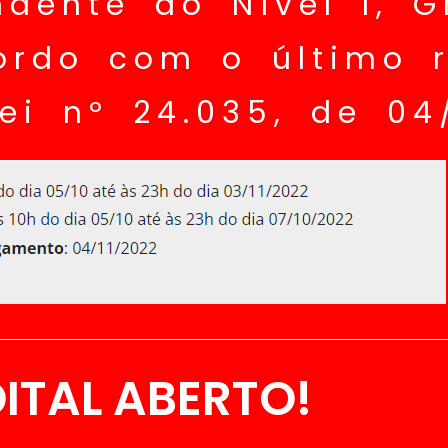
ndente ao Nível I, G
cordo com o último r
ei nº 24.035, de 04
DITAL ABERTO!