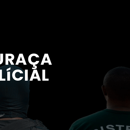
GURAÇA
íCIAL