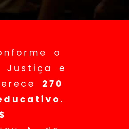
onforme o
 Justiça e
ferece
270
educativo
.
$