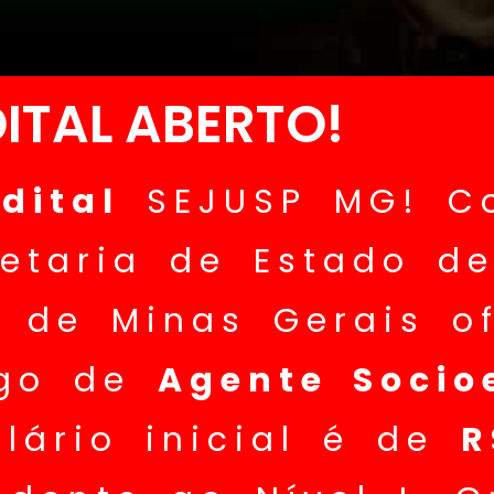
DITAL ABERTO!
dital
SEJUSP MG! C
etaria de Estado de
a de Minas Gerais o
rgo de
Agente Socio
lário inicial é de
R