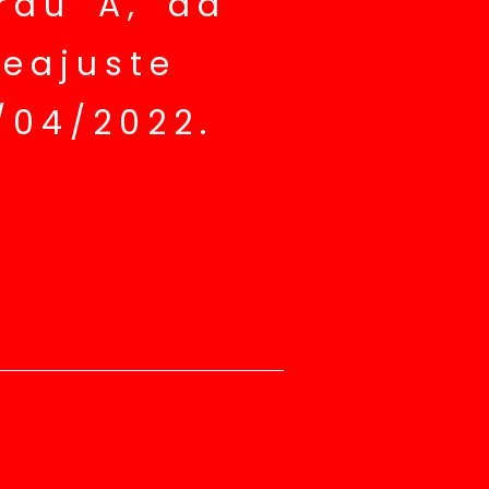
rau A, da
eajuste
/04/2022.