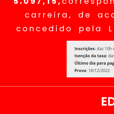
5.097,15,
correspo
carreira, de a
concedido pela L
E