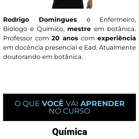
Rodrigo Domingues
é Enfermeiro,
Biólogo e Químico,
mestre
em botânica.
Professor com
20 anos
com
experiência
em docência presencial e Ead. Atualmente
doutorando em botânica.
O QUE
VOCÊ
VAI
APRENDER
NO CURSO
Química