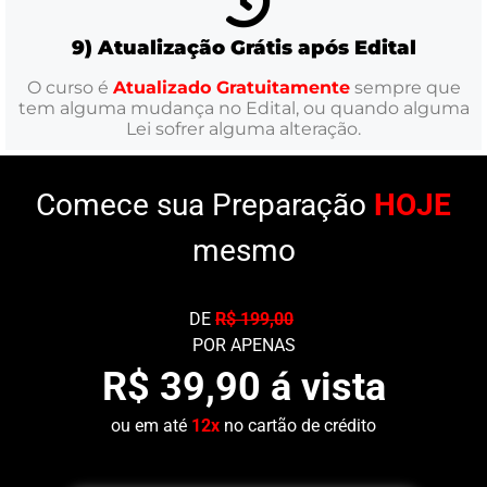
9) Atualização Grátis após Edital
O curso é
Atualizado Gratuitamente
sempre que
tem alguma mudança no Edital, ou quando alguma
Lei sofrer alguma alteração.
Comece sua Preparação
HOJE
mesmo
DE
R$ 199,00
POR APENAS
R$ 39,90 á vista
ou em até
12x
no cartão de crédito