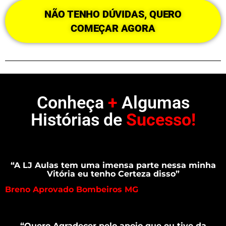
NÃO TENHO DÚVIDAS, QUERO
COMEÇAR AGORA
Conheça
+
Algumas
Histórias de
Sucesso!
“A LJ Aulas tem uma imensa parte nessa minha
Vitória eu tenho Certeza disso”
Breno Aprovado Bombeiros MG
“Quero Agradecer pelo apoio que eu tive da