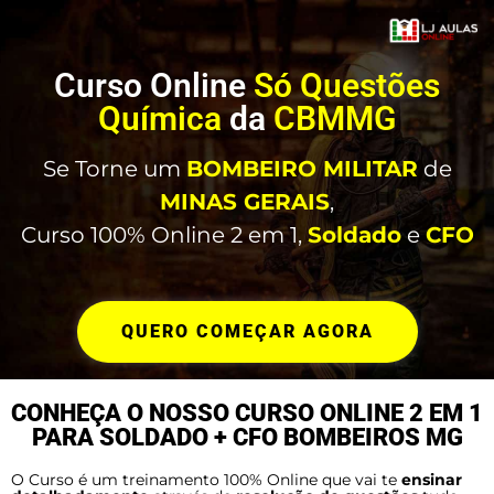
Curso Online
Só Questões
Química
da
CBMMG
Se Torne um
BOMBEIRO MILITAR
de
MINAS GERAIS
,
Curso 100% Online 2 em 1,
Soldado
e
CFO
QUERO COMEÇAR AGORA
CONHEÇA O NOSSO CURSO ONLINE 2 EM 1
PARA SOLDADO + CFO BOMBEIROS MG
O Curso é um treinamento 100% Online que vai te
ensinar