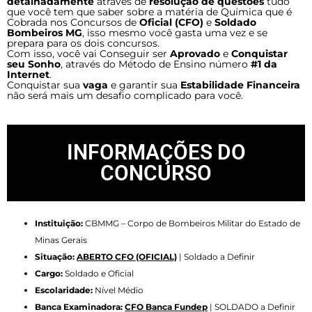
detalhadamente
através de
resolução de questões
tudo
que você tem que saber sobre a matéria de Química que é
Cobrada nos Concursos de
Oficial (CFO)
e
Soldado
Bombeiros MG
, isso mesmo você gasta uma vez e se
prepara para os dois concursos.
Com isso, você vai Conseguir ser
Aprovado
e
Conquistar
seu Sonho
, através do Método de Ensino número
#1 da
Internet
.
Conquistar sua
vaga
e garantir sua
Estabilidade Financeira
não será mais um desafio complicado para você.
INFORMAÇÕES DO
CONCURSO
Instituição:
CBMMG – Corpo de Bombeiros Militar do Estado de
Minas Gerais
Situação:
ABERTO
CFO (OFICIAL)
| Soldado a Definir
Cargo:
Soldado e Oficial
Escolaridade:
Nível Médio
Banca Examinadora:
CFO Banca Fundep
| SOLDADO a Definir