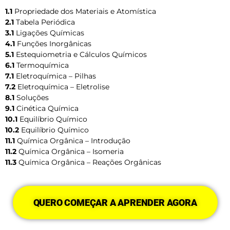
1.1
Propriedade dos Materiais e Atomística
2.1
Tabela Periódica
3.1
Ligações Químicas
4.1
Funções Inorgânicas
5.1
Estequiometria e Cálculos Químicos
6.1
Termoquímica
7.1
Eletroquímica – Pilhas
7.2
Eletroquímica – Eletrolise
8.1
Soluções
9.1
Cinética Química
10.1
Equilíbrio Químico
10.2
Equilíbrio Químico
11.1
Química Orgânica – Introdução
11.2
Química Orgânica – Isomeria
11.3
Química Orgânica – Reações Orgânicas
QUERO COMEÇAR A APRENDER AGORA