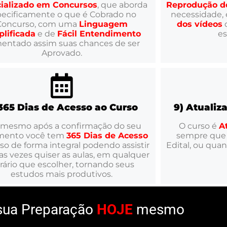
ializado em Concursos
, que aborda
Reprodução d
pecificamente o que é Cobrado no
necessidade, 
Concurso, com uma
Linguagem
dos vídeos
q
plificada
e de
Fácil Entendimento
es
entado assim suas chances de ser
Aprovado.
 365 Dias de Acesso ao Curso
9) Atualiz
 mesmo após a confirmação do seu
O curso é
A
mento você tem
365 Dias de Acesso
sempre que
so de forma integral podendo assistir
Edital, ou qua
s vezes quiser as aulas, em qualquer
rário que escolher, tornando seus
estudos mais produtivos.
ua Preparação
HOJE
mesmo