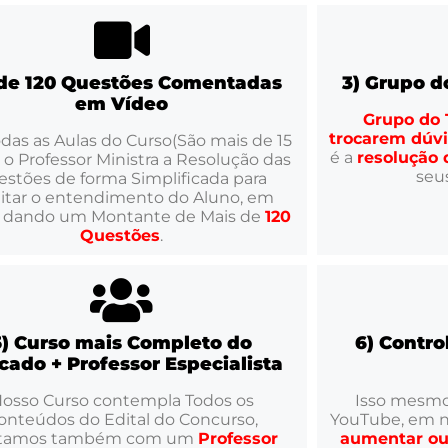
+de 120 Questões Comentadas
3) Grupo d
em Vídeo
Grupo do
trocarem dúv
das as Aulas do Curso(São mais de 15
é a
resolução 
 o Professor Ministra a Resolução das
seu
estões de forma Simplificada para
ilitar o entendimento do Aluno, em
 dando um Montante de Mais de
120
Questões
.
5) Curso mais Completo do
6) Contro
cado + Professor Especialista
osso Curso contempla Todos os
Isso mesmo
onteúdos do Edital do Concurso,
YouTube, em n
tamos também com um
Professor
aumentar ou