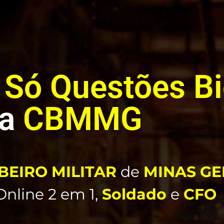
e
Só Questões
Bi
da
CBMMG
EIRO MILITAR
de
MINAS GE
nline 2 em 1,
Soldado
e
CFO