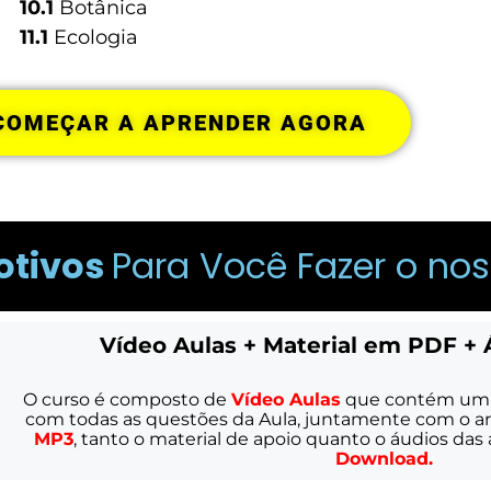
10.1
Botânica
11.1
Ecologia
COMEÇAR A APRENDER AGORA
otivos
Para Você Fazer o no
Vídeo Aulas + Material em PDF + 
O curso é composto de 
Vídeo Aulas
 que contém um
com todas as questões da Aula, juntamente com o ar
MP3
, tanto o material de apoio quanto o áudios das 
Download.