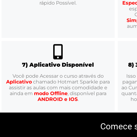
rápido Possível.
Espec
es
Sim
aum
7) Aplicativo Disponível
8)
Você pode Acessar o curso através do
Isso
Aplicativo
chamado Hotmart Sparkle para
paga
assistir as aulas com mais comodidade e
ao Cur
ainda em
modo Offline
, disponível para
quanta
ANDROID e IOS
.
ho
Comece s