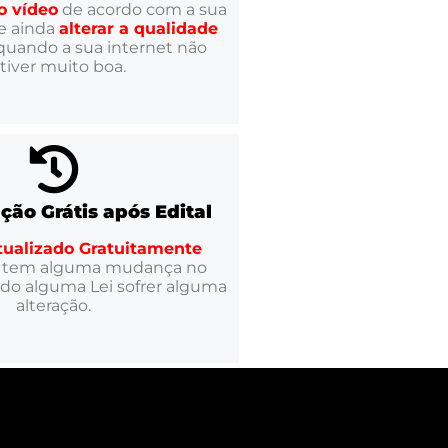
o vídeo
de acordo com a sua
e ainda
alterar a qualidade
uando a sua internet não
tiver muito boa.
ação Grátis após Edital
tualizado Gratuitamente
 tem alguma mudança no
ndo alguma Lei sofrer alguma
alteração.