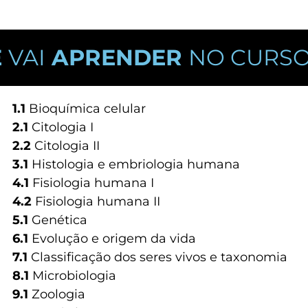
Ê
VAI
APRENDER
NO CURS
1.1
Bioquímica celular
2.1
Citologia I
2.2
Citologia II
3.1
Histologia e embriologia humana
4.1
Fisiologia humana I
4.2
Fisiologia humana II
5.1
Genética
6.1
Evolução e origem da vida
7.1
Classificação dos seres vivos e taxonomia
8.1
Microbiologia
9.1
Zoologia