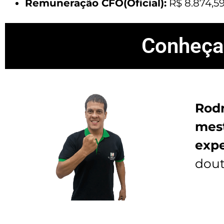
Remuneração CFO(Oficial):
R$ 8.874,5
Conheça
Rod
mes
expe
dout