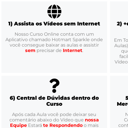
1) Assista os Vídeos sem Internet
2) 
Nosso Curso Online conta com um
Aplicativo chamado Hotmart Sparkle onde
Em To
você consegue baixar as aulas e assistir
Aulas)
sem
precisar de
Internet
.
qu
fac
Vídeo
6) Central de Dúvidas dentro do
Curso
Mer
Após cada Aula você pode deixar seu
N
comentário abaixo do Vídeo que
nossa
C
Equipe
Estará
te Respondendo
o mais
con