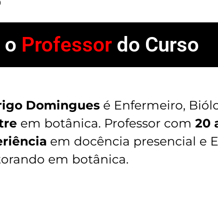
9
 o
Professor
do Curso
rigo Domingues
é Enfermeiro, Biól
tre
em botânica. Professor com
20 
riência
em docência presencial e 
orando em botânica.