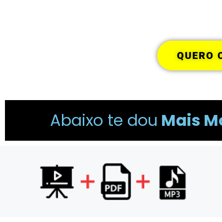
QUERO 
Abaixo te dou
Mais M